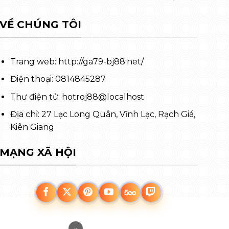
VỀ CHÚNG TÔI
Trang web: http://ga79-bj88.net/
Điện thoại: 0814845287
Thư điện tử: hotroj88@localhost
Địa chỉ: 27 Lạc Long Quân, Vĩnh Lạc, Rạch Giá,
Kiên Giang
MẠNG XÃ HỘI