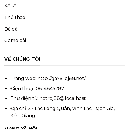
Xổ số
Thể thao
Đá gà
Game bài
VỀ CHÚNG TÔI
Trang web: http://ga79-bj88.net/
Điện thoại: 0814845287
Thư điện tử: hotroj88@localhost
Địa chỉ: 27 Lạc Long Quân, Vĩnh Lạc, Rạch Giá,
Kiên Giang
MẠNG XÃ HỘI