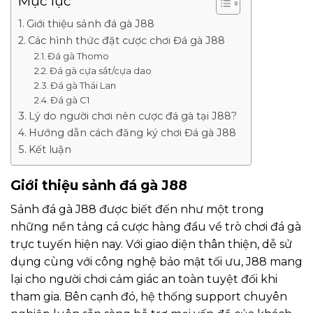
Mục lục
Giới thiệu sảnh đá gà J88
Các hình thức đặt cược chơi Đá gà J88
Đá gà Thomo
Đá gà cựa sắt/cựa dao
Đá gà Thái Lan
Đá gà C1
Lý do người chơi nên cược đá gà tại J88?
Hướng dẫn cách đăng ký chơi Đá gà J88
Kết luận
Giới thiệu sảnh đá gà J88
Sảnh đá gà J88 được biết đến như một trong
những nền tảng cá cược hàng đầu về trò chơi đá gà
trực tuyến hiện nay. Với giao diện thân thiện, dễ sử
dụng cùng với công nghệ bảo mật tối ưu, J88 mang
lại cho người chơi cảm giác an toàn tuyệt đối khi
tham gia. Bên cạnh đó, hệ thống support chuyên