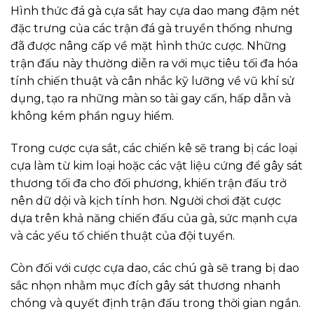
Hình thức đá gà cựa sắt hay cựa dao mang đậm nét
đặc trưng của các trận đá gà truyền thống nhưng
đã được nâng cấp về mặt hình thức cược. Những
trận đấu này thường diễn ra với mục tiêu tối đa hóa
tính chiến thuật và cân nhắc kỹ lưỡng về vũ khí sử
dụng, tạo ra những màn so tài gay cấn, hấp dẫn và
không kém phần nguy hiểm.
Trong cược cựa sắt, các chiến kê sẽ trang bị các loại
cựa làm từ kim loại hoặc các vật liệu cứng để gây sát
thương tối đa cho đối phương, khiến trận đấu trở
nên dữ dội và kịch tính hơn. Người chơi đặt cược
dựa trên khả năng chiến đấu của gà, sức mạnh cựa
và các yếu tố chiến thuật của đội tuyển.
Còn đối với cược cựa dao, các chú gà sẽ trang bị dao
sắc nhọn nhằm mục đích gây sát thương nhanh
chóng và quyết định trận đấu trong thời gian ngắn.