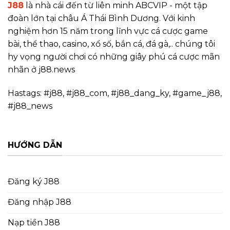
J88
là nhà cái đến từ liên minh ABCVIP - một tập
đoàn lớn tại châu Á Thái Bình Dương. Với kinh
nghiệm hơn 15 năm trong lĩnh vực cá cược game
bài, thể thao, casino, xổ số, bắn cá, đá gà,.. chúng tôi
hy vọng người chơi có những giây phú cá cược mãn
nhãn ở j88.news
Hastags: #j88, #j88_com, #j88_dang_ky, #game_j88,
#j88_news
HƯỚNG DẪN
Đăng ký J88
Đăng nhập J88
Nạp tiền J88