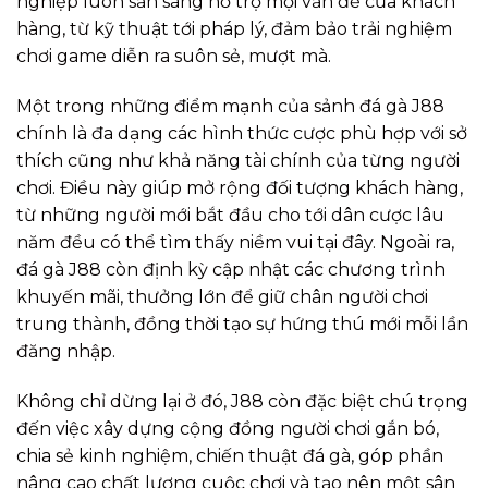
nghiệp luôn sẵn sàng hỗ trợ mọi vấn đề của khách
hàng, từ kỹ thuật tới pháp lý, đảm bảo trải nghiệm
chơi game diễn ra suôn sẻ, mượt mà.
Một trong những điểm mạnh của sảnh đá gà J88
chính là đa dạng các hình thức cược phù hợp với sở
thích cũng như khả năng tài chính của từng người
chơi. Điều này giúp mở rộng đối tượng khách hàng,
từ những người mới bắt đầu cho tới dân cược lâu
năm đều có thể tìm thấy niềm vui tại đây. Ngoài ra,
đá gà J88 còn định kỳ cập nhật các chương trình
khuyến mãi, thưởng lớn để giữ chân người chơi
trung thành, đồng thời tạo sự hứng thú mới mỗi lần
đăng nhập.
Không chỉ dừng lại ở đó, J88 còn đặc biệt chú trọng
đến việc xây dựng cộng đồng người chơi gắn bó,
chia sẻ kinh nghiệm, chiến thuật đá gà, góp phần
nâng cao chất lượng cuộc chơi và tạo nên một sân