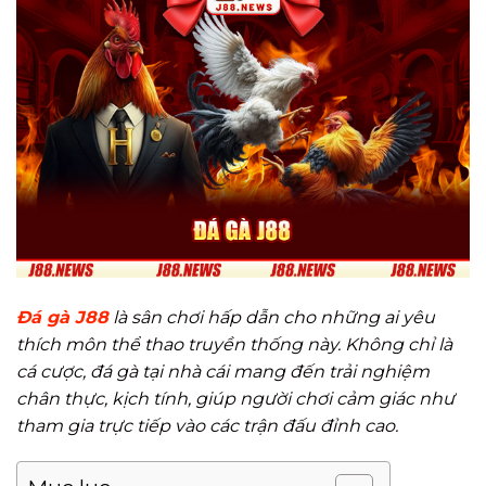
Đá gà J88
là sân chơi hấp dẫn cho những ai yêu
thích môn thể thao truyền thống này. Không chỉ là
cá cược, đá gà tại nhà cái mang đến trải nghiệm
chân thực, kịch tính, giúp người chơi cảm giác như
tham gia trực tiếp vào các trận đấu đỉnh cao.