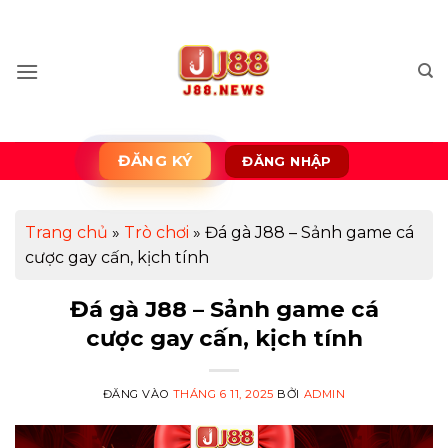
Bỏ
qua
nội
dung
ĐĂNG KÝ
ĐĂNG NHẬP
Trang chủ
»
Trò chơi
»
Đá gà J88 – Sảnh game cá
cược gay cấn, kịch tính
Đá gà J88 – Sảnh game cá
cược gay cấn, kịch tính
ĐĂNG VÀO
THÁNG 6 11, 2025
BỞI
ADMIN