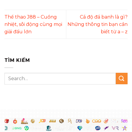
Thể thao J88 – Cuồng
Cá độ đá banh là gì?
nhiệt, sôi động cùng mọi
Những thông tin bạn cần
giải đấu lớn
biết từ a – z
TÌM KIẾM