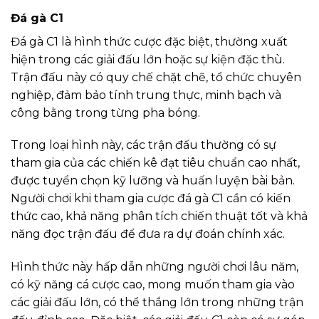
Đá gà C1
Đá gà C1 là hình thức cược đặc biệt, thường xuất
hiện trong các giải đấu lớn hoặc sự kiện đặc thù.
Trận đấu này có quy chế chặt chẽ, tổ chức chuyên
nghiệp, đảm bảo tính trung thực, minh bạch và
công bằng trong từng pha bóng.
Trong loại hình này, các trận đấu thường có sự
tham gia của các chiến kê đạt tiêu chuẩn cao nhất,
được tuyển chọn kỹ lưỡng và huấn luyện bài bản.
Người chơi khi tham gia cược đá gà C1 cần có kiến
thức cao, khả năng phân tích chiến thuật tốt và khả
năng đọc trận đấu để đưa ra dự đoán chính xác.
Hình thức này hấp dẫn những người chơi lâu năm,
có kỹ năng cá cược cao, mong muốn tham gia vào
các giải đấu lớn, có thể thắng lớn trong những trận