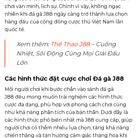
chơi văn minh, lịch sự. Chính vì vậy, không ngạc
nhiên khi đá gà J88 ngày càng trở thành lựa chọn
hàng đầu của cộng đồng cược thủ Việt Nam lẫn
quốc tế.
Xem thêm:
Thể Thao J88
– Cuồng
Nhiệt, Sôi Động Cùng Mọi Giải Đấu
Lớn
Các hình thức đặt cược chơi Đá gà J88
Mỗi người chơi khi bước chân vào sảnh đá gà
J88 đều mong muốn trải nghiệm các hình thức
cược đa dạng, phù hợp với phong cách chơi cũng
như khả năng phân tích của bản thân. Dưới đây là
các hình thức phổ biến nhất mà J88 cung cấp, giúp
người chơi có thêm nhiều lựa chọn, tăng khả năng
chiến thắng và tận hưởng cảm giác thăng hoa khi