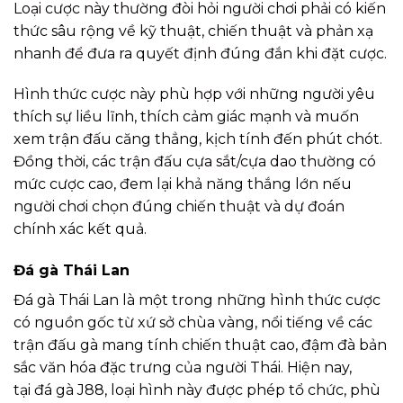
Loại cược này thường đòi hỏi người chơi phải có kiến
thức sâu rộng về kỹ thuật, chiến thuật và phản xạ
nhanh để đưa ra quyết định đúng đắn khi đặt cược.
Hình thức cược này phù hợp với những người yêu
thích sự liều lĩnh, thích cảm giác mạnh và muốn
xem trận đấu căng thẳng, kịch tính đến phút chót.
Đồng thời, các trận đấu cựa sắt/cựa dao thường có
mức cược cao, đem lại khả năng thắng lớn nếu
người chơi chọn đúng chiến thuật và dự đoán
chính xác kết quả.
Đá gà Thái Lan
Đá gà Thái Lan là một trong những hình thức cược
có nguồn gốc từ xứ sở chùa vàng, nổi tiếng về các
trận đấu gà mang tính chiến thuật cao, đậm đà bản
sắc văn hóa đặc trưng của người Thái. Hiện nay,
tại đá gà J88, loại hình này được phép tổ chức, phù