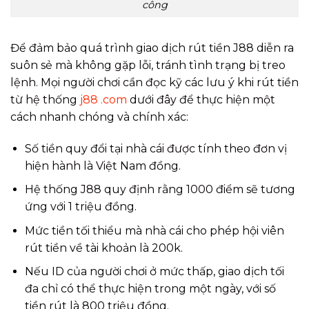
công
Để đảm bảo quá trình giao dịch rút tiền J88 diễn ra
suôn sẻ mà không gặp lỗi, tránh tình trạng bị treo
lệnh. Mọi người chơi cần đọc kỹ các lưu ý khi rút tiền
từ hệ thống
j88 .com
dưới đây để thực hiện một
cách nhanh chóng và chính xác:
Số tiền quy đổi tại nhà cái được tính theo đơn vị
hiện hành là Việt Nam đồng.
Hệ thống J88 quy định rằng 1000 điểm sẽ tương
ứng với 1 triệu đồng.
Mức tiền tối thiểu mà nhà cái cho phép hội viên
rút tiền về tài khoản là 200k.
Nếu ID của người chơi ở mức thấp, giao dịch tối
đa chỉ có thể thực hiện trong một ngày, với số
tiền rút là 800 triệu đồng.