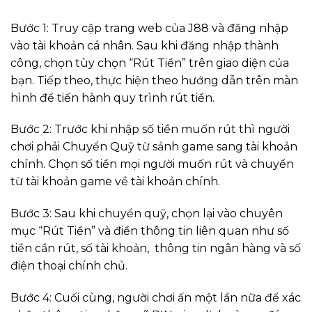
Bước 1: Truy cập trang web của J88 và đăng nhập
vào tài khoản cá nhân. Sau khi đăng nhập thành
công, chọn tùy chọn “Rút Tiền” trên giao diện của
bạn. Tiếp theo, thực hiện theo hướng dẫn trên màn
hình để tiến hành quy trình rút tiền.
Bước 2: Trước khi nhập số tiền muốn rút thì người
chơi phải Chuyển Quỹ từ sảnh game sang tài khoản
chính. Chọn số tiền mọi người muốn rút và chuyển
từ tài khoản game về tài khoản chính.
Bước 3: Sau khi chuyển quỹ, chọn lại vào chuyên
mục “Rút Tiền” và điền thông tin liên quan như số
tiền cần rút, số tài khoản, thông tin ngân hàng và số
điện thoại chính chủ.
Bước 4: Cuối cùng, người chơi ấn một lần nữa để xác