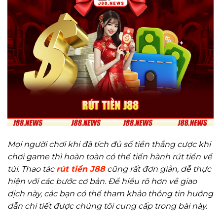
Mọi người chơi khi đã tích đủ số tiền thắng cược khi
chơi game thì hoàn toàn có thể tiến hành rút tiền về
túi. Thao tác
rút tiền J88
cũng rất đơn giản, dễ thực
hiện với các bước cơ bản. Để hiểu rõ hơn về giao
dịch này, các bạn có thể tham khảo thông tin hướng
dẫn chi tiết được chúng tôi cung cấp trong bài này.