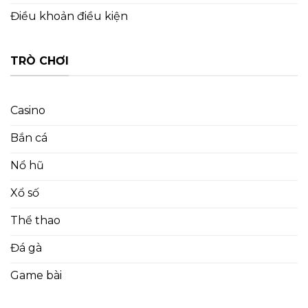
Điều khoản điều kiện
TRÒ CHƠI
Casino
Bắn cá
Nổ hũ
Xổ số
Thể thao
Đá gà
Game bài