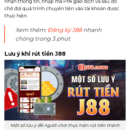
nhận thông tin, nhập mã PIN giao dịch và sau đó
chờ đợi quá trình chuyển tiền vào tài khoản được
thực hiện.
Xem thêm:
Đăng ký J88
nhanh
chóng trong 3 phút
Lưu ý khi rút tiền J88
Một số lưu ý để người chơi thực hiện rút tiền thành