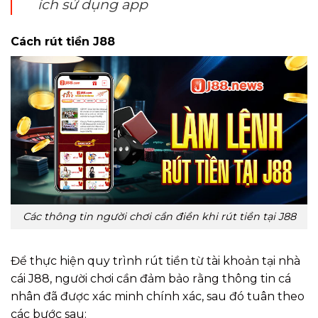
ích sử dụng app
Cách rút tiền J88
Các thông tin người chơi cần điền khi rút tiền tại J88
Để thực hiện quy trình rút tiền từ tài khoản tại nhà
cái J88, người chơi cần đảm bảo rằng thông tin cá
nhân đã được xác minh chính xác, sau đó tuân theo
các bước sau: