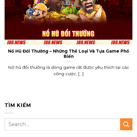
Nổ Hũ Đổi Thưởng – Những Thể Loại Và Tựa Game Phổ
Biến
Nổ hũ đổi thưởng là dòng game rất được yêu thích tại các
cổng cược, [...]
TÌM KIẾM