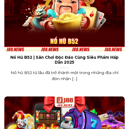
Nổ Hũ B52 | Sân Chơi Độc Đáo Cùng Siêu Phẩm Hấp
Dẫn 2025
Nổ hũ B52 từ lâu đã trở thành một trong những địa chỉ
đón nhận [...]