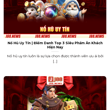
Nổ Hũ Uy Tín | Điểm Danh Top 3 Siêu Phẩm Ăn Khách
Hiện Nay
Nổ hũ uy tín luôn là sự lựa chọn được thành viên ưu ái bởi
[...]