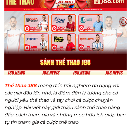
Thể thao J88
mang đến trải nghiệm đa dạng với
các giải đấu lớn nhỏ, là điểm đến lý tưởng cho cả
người yêu thể thao và tay chơi cá cược chuyên
nghiệp. Bài viết này giới thiệu sảnh thể thao hàng
đầu, cách tham gia và những mẹo hữu ích giúp bạn
tự tin tham gia cá cược thể thao.