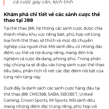
cá cược gay cấn, kịch tính
Khám phá chi tiết về các sảnh cược thể
thao tại J88
Tại thể thao j88, hệ thống các sảnh cược được chia
thành nhiều khu vực riêng biệt, phù hợp với từng
loại hình thể thao, sở thích và mức độ chuyên
nghiệp của người chơi. Mỗi sảnh đều có những đặc
điểm, ưu thế và nội dung riêng, mang đến trải
nghiệm cá cược đa dạng, phong phú. Trong phần
này, chúng ta sẽ đi sâu vào từng sảnh cược thể thao
tiêu biểu, phân tích rõ nét các đặc điểm nổi bật của
từng nền tảng này.
Dưới đây là danh sách các sảnh cược hàng đầu tại
thể thao j88: CMD368, SABA, SBOBET, United
Gaming, Crown Sports, IM Sports. Mỗi sảnh đều
mang những điểm đặc trưng riêng, phù hợp với