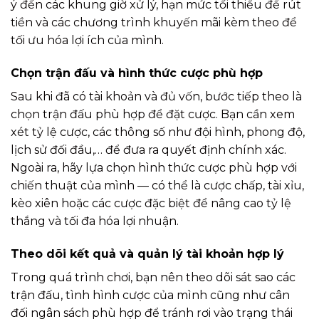
ý đến các khung giờ xử lý, hạn mức tối thiểu để rút
tiền và các chương trình khuyến mãi kèm theo để
tối ưu hóa lợi ích của mình.
Chọn trận đấu và hình thức cược phù hợp
Sau khi đã có tài khoản và đủ vốn, bước tiếp theo là
chọn trận đấu phù hợp để đặt cược. Bạn cần xem
xét tỷ lệ cược, các thông số như đội hình, phong độ,
lịch sử đối đầu,… để đưa ra quyết định chính xác.
Ngoài ra, hãy lựa chọn hình thức cược phù hợp với
chiến thuật của mình — có thể là cược chấp, tài xỉu,
kèo xiên hoặc các cược đặc biệt để nâng cao tỷ lệ
thắng và tối đa hóa lợi nhuận.
Theo dõi kết quả và quản lý tài khoản hợp lý
Trong quá trình chơi, bạn nên theo dõi sát sao các
trận đấu, tình hình cược của mình cũng như cân
đối ngân sách phù hợp để tránh rơi vào trạng thái