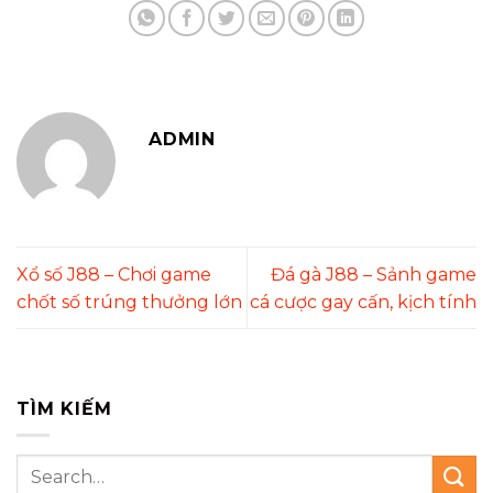
ADMIN
Xổ số J88 – Chơi game
Đá gà J88 – Sảnh game
chốt số trúng thưởng lớn
cá cược gay cấn, kịch tính
TÌM KIẾM