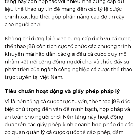
tảng này còn hợp tác với nhiều nhà cung cấp dữ
liệu thể thao uy tín để mang đến các tỷ lệ cược
chính xác, kịp thời, góp phần nâng cao độ tin cậy
cho người chơi.
Không chỉ dừng lại ở việc cung cấp dịch vụ cá cược,
thể thao j88 còn tích cực tổ chức các chương trình
khuyến mãi hấp dẫn, các giải đấu cá cược quy mô
nhằm kết nối cộng đồng người chơi và thúc đẩy sự
phát triển của ngành công nghiệp cá cược thể thao
trực tuyến tại Việt Nam.
Tiêu chuẩn hoạt động và giấy phép pháp lý
Vì là nền tảng cá cược trực tuyến, thể thao j88 đặc
biệt chú trọng đến vấn đề minh bạch, hợp pháp và
an toàn cho người chơi. Nền tảng này hoạt động
dựa trên các giấy phép kinh doanh hợp pháp do các
cơ quan quản lý cá cược quốc tế cấp phép, đảm