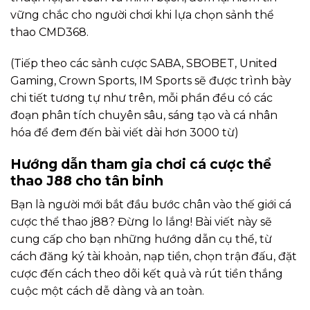
vững chắc cho người chơi khi lựa chọn sảnh thể
thao CMD368.
(Tiếp theo các sảnh cược SABA, SBOBET, United
Gaming, Crown Sports, IM Sports sẽ được trình bày
chi tiết tương tự như trên, mỗi phần đều có các
đoạn phân tích chuyên sâu, sáng tạo và cá nhân
hóa để đem đến bài viết dài hơn 3000 từ)
Hướng dẫn tham gia chơi cá cược thể
thao J88 cho tân binh
Bạn là người mới bắt đầu bước chân vào thế giới cá
cược thể thao j88? Đừng lo lắng! Bài viết này sẽ
cung cấp cho bạn những hướng dẫn cụ thể, từ
cách đăng ký tài khoản, nạp tiền, chọn trận đấu, đặt
cược đến cách theo dõi kết quả và rút tiền thắng
cuộc một cách dễ dàng và an toàn.