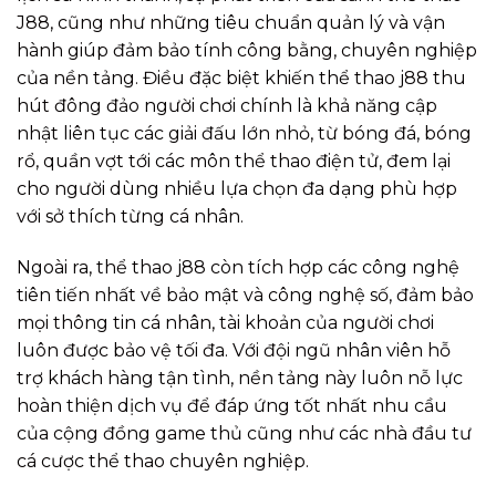
J88, cũng như những tiêu chuẩn quản lý và vận
hành giúp đảm bảo tính công bằng, chuyên nghiệp
của nền tảng. Điều đặc biệt khiến thể thao j88 thu
hút đông đảo người chơi chính là khả năng cập
nhật liên tục các giải đấu lớn nhỏ, từ bóng đá, bóng
rổ, quần vợt tới các môn thể thao điện tử, đem lại
cho người dùng nhiều lựa chọn đa dạng phù hợp
với sở thích từng cá nhân.
Ngoài ra, thể thao j88 còn tích hợp các công nghệ
tiên tiến nhất về bảo mật và công nghệ số, đảm bảo
mọi thông tin cá nhân, tài khoản của người chơi
luôn được bảo vệ tối đa. Với đội ngũ nhân viên hỗ
trợ khách hàng tận tình, nền tảng này luôn nỗ lực
hoàn thiện dịch vụ để đáp ứng tốt nhất nhu cầu
của cộng đồng game thủ cũng như các nhà đầu tư
cá cược thể thao chuyên nghiệp.