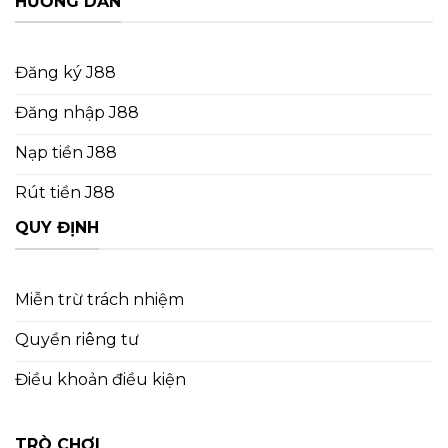
HƯỚNG DẪN
Đăng ký J88
Đăng nhập J88
Nạp tiền J88
Rút tiền J88
QUY ĐỊNH
Miễn trừ trách nhiệm
Quyền riêng tư
Điều khoản điều kiện
TRÒ CHƠI