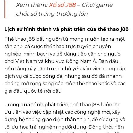
Xem thêm:
Xổ số J88
– Chơi game
chốt số trúng thưởng lớn
Lịch sử hình thành và phát triển của thể thao j88
Thể thao j88 bắt nguồn từ mong muốn tạo ra một
sân chơi cá cược thể thao trực tuyến chuyên
nghiệp, minh bạch và dễ dàng tiếp cận cho người
chơi Việt Nam và khu vực Đông Nam Á. Ban đầu,
nền tảng này tập trung chủ yếu vào việc cung cấp
dịch vụ cá cược bóng đá, nhưng sau đó đã nhanh
chóng mở rộng sang các môn thể thao khác và các
giải đấu quốc tế nổi bật.
Trong quá trình phát triển, thể thao j88 luôn đặt
ưu tiên vào việc cập nhật các công nghệ mới, xây
dựng hệ thống giao diện thân thiện, dễ sử dụng và
tối ưu hóa trải nghiệm người dùng. Đồng thời, nền