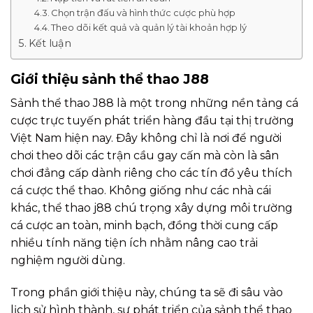
Chọn trận đấu và hình thức cược phù hợp
Theo dõi kết quả và quản lý tài khoản hợp lý
Kết luận
Giới thiệu sảnh thể thao J88
Sảnh thể thao J88 là một trong những nền tảng cá
cược trực tuyến phát triển hàng đầu tại thị trường
Việt Nam hiện nay. Đây không chỉ là nơi để người
chơi theo dõi các trận cầu gay cấn mà còn là sân
chơi đẳng cấp dành riêng cho các tín đồ yêu thích
cá cược thể thao. Không giống như các nhà cái
khác, thể thao j88 chú trọng xây dựng môi trường
cá cược an toàn, minh bạch, đồng thời cung cấp
nhiều tính năng tiện ích nhằm nâng cao trải
nghiệm người dùng.
Trong phần giới thiệu này, chúng ta sẽ đi sâu vào
lịch sử hình thành, sự phát triển của sảnh thể thao