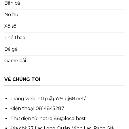
Bắn cá
Nổ hũ
Xổ số
Thể thao
Đá gà
Game bài
VỀ CHÚNG TÔI
Trang web: http://ga79-bj88.net/
Điện thoại: 0814845287
Thư điện tử: hotroj88@localhost
Địa chỉ: 27 Lạc Long Quân, Vĩnh Lạc, Rạch Giá,