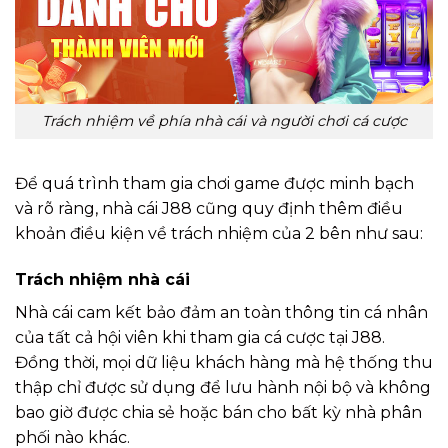
Trách nhiệm về phía nhà cái và người chơi cá cược
Để quá trình tham gia chơi game được minh bạch
và rõ ràng, nhà cái J88 cũng quy định thêm điều
khoản điều kiện về trách nhiệm của 2 bên như sau:
Trách nhiệm nhà cái
Nhà cái cam kết bảo đảm an toàn thông tin cá nhân
của tất cả hội viên khi tham gia cá cược tại J88.
Đồng thời, mọi dữ liệu khách hàng mà hệ thống thu
thập chỉ được sử dụng để lưu hành nội bộ và không
bao giờ được chia sẻ hoặc bán cho bất kỳ nhà phân
phối nào khác.