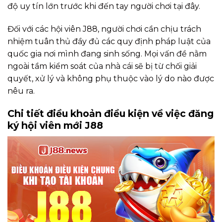
độ uy tín lớn trước khi đến tay người chơi tại đây.
Đối với các hội viên J88, người chơi cần chịu trách
nhiệm tuân thủ đầy đủ các quy định pháp luật của
quốc gia nơi mình đang sinh sống. Mọi vấn đề nằm
ngoài tầm kiểm soát của nhà cái sẽ bị từ chối giải
quyết, xử lý và không phụ thuộc vào lý do nào được
nêu ra.
Chi tiết điều khoản điều kiện về việc đăng
ký hội viên mới J88