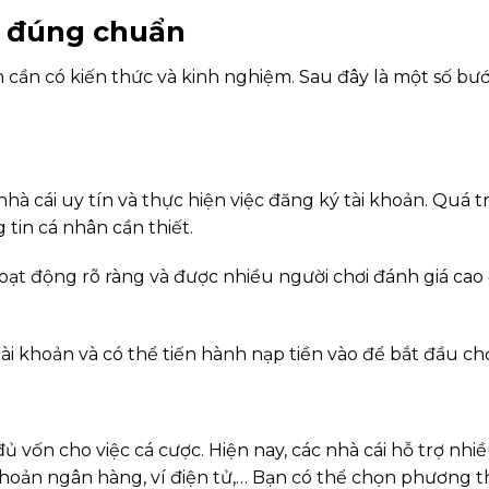
e đúng chuẩn
n cần có kiến thức và kinh nghiệm. Sau đây là một số bư
hà cái uy tín và thực hiện việc đăng ký tài khoản. Quá t
 tin cá nhân cần thiết.
oạt động rõ ràng và được nhiều người chơi đánh giá ca
i khoản và có thể tiến hành nạp tiền vào để bắt đầu chơ
đủ vốn cho việc cá cược. Hiện nay, các nhà cái hỗ trợ nhi
oản ngân hàng, ví điện tử,… Bạn có thể chọn phương 