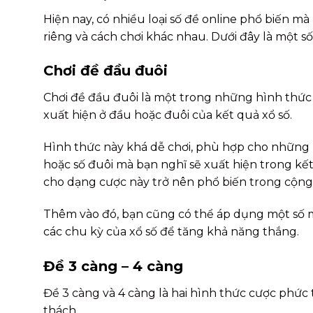
Hiện nay, có nhiều loại số đề online phổ biến mà
riêng và cách chơi khác nhau. Dưới đây là một số
Chơi đề đầu đuôi
Chơi đề đầu đuôi là một trong những hình thức 
xuất hiện ở đầu hoặc đuôi của kết quả xổ số.
Hình thức này khá dễ chơi, phù hợp cho những n
hoặc số đuôi mà bạn nghĩ sẽ xuất hiện trong kết
cho dạng cược này trở nên phổ biến trong cộng
Thêm vào đó, bạn cũng có thể áp dụng một số
các chu kỳ của xổ số để tăng khả năng thắng.
Đề 3 càng – 4 càng
Đề 3 càng và 4 càng là hai hình thức cược phức
thách.