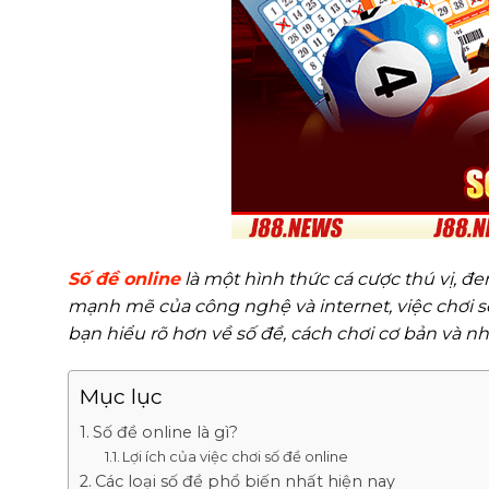
Số đề online
là một hình thức cá cược thú vị, đe
mạnh mẽ của công nghệ và internet, việc chơi số
bạn hiểu rõ hơn về số đề, cách chơi cơ bản và n
Mục lục
Số đề online là gì?
Lợi ích của việc chơi số đề online
Các loại số đề phổ biến nhất hiện nay