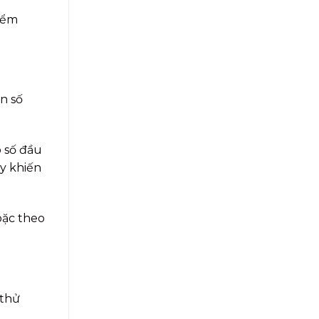
điểm
n số
o số đầu
ày khiến
oặc theo
 thử