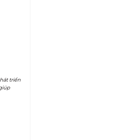
hát triển
giúp