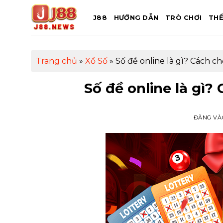
Bỏ
qua
J88
HƯỚNG DẪN
TRÒ CHƠI
TH
nội
dung
Trang chủ
»
Xổ Số
»
Số đề online là gì? Cách ch
Số đề online là gì?
ĐĂNG V