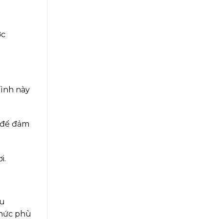
ớc
rình này
o để đảm
i.
ều
thức phù