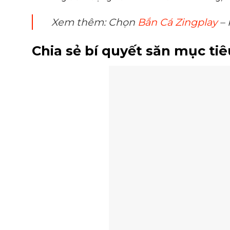
Xem thêm: Chọn
Bắn Cá Zingplay
– 
Chia sẻ bí quyết săn mục tiê