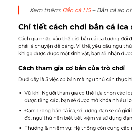
Xem thêm:
Bắn cá H5
– Bắn cá ảo nh
Chi tiết cách chơi bắn cá ica
Cách gia nhập vào thế giới bắn cá ica tương đối 
phải là chuyện dễ dàng. Vì thế, yêu cầu ngư thủ
khi gạ được được một sinh vật, bạn sẽ nhận được
Cách tham gia cơ bản của trò chơi
Dưới đây là 3 việc cơ bản mà ngư thủ cần thực h
Vũ khí: Người tham gia có thể lựa chọn các lo
được tăng cấp, bạn sẽ được mở khóa nhiều lo
Đạn: Trong bắn cá ica, số lượng đạn sẽ có giớ
đó, ngư thủ nên biết tiết kiệm và sử dụng đạn
Thưởng & nhiệm vụ: Hệ thống còn cung cấp nh