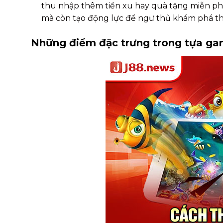
thu nhập thêm tiền xu hay quà tặng miễn phí
mà còn tạo động lực để ngư thủ khám phá th
Những điểm đặc trưng trong tựa g