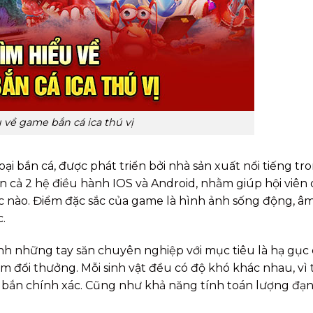
 về game bắn cá ica thú vị
oại bắn cá, được phát triển bởi nhà sản xuất nổi tiếng tr
n cả 2 hệ điều hành IOS và Android, nhằm giúp hội viên 
úc nào. Điểm đặc sắc của game là hình ảnh sống động, â
.
nh những tay săn chuyên nghiệp với mục tiêu là hạ gục 
m đổi thưởng. Mỗi sinh vật đều có độ khó khác nhau, vì
 bắn chính xác. Cũng như khả năng tính toán lượng đạn,