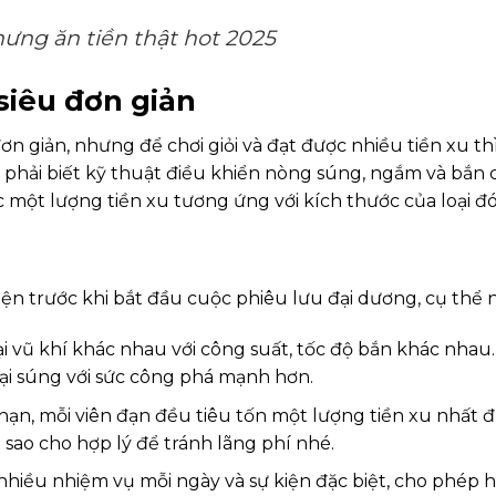
ưng ăn tiền thật hot 2025
 siêu đơn giản
đơn giản, nhưng để chơi giỏi và đạt được nhiều tiền xu t
 phải biết kỹ thuật điều khiển nòng súng, ngắm và bắn 
 một lượng tiền xu tương ứng với kích thước của loại đó
iện trước khi bắt đầu cuộc phiêu lưu đại dương, cụ thể 
ại vũ khí khác nhau với công suất, tốc độ bắn khác nhau.
ại súng với sức công phá mạnh hơn.
i hạn, mỗi viên đạn đều tiêu tốn một lượng tiền xu nhất đ
 sao cho hợp lý để tránh lãng phí nhé.
iều nhiệm vụ mỗi ngày và sự kiện đặc biệt, cho phép hộ