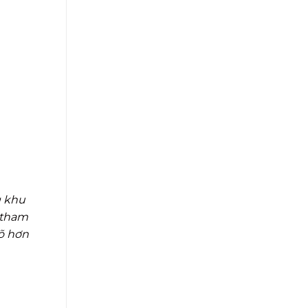
g khu
 tham
rõ hơn