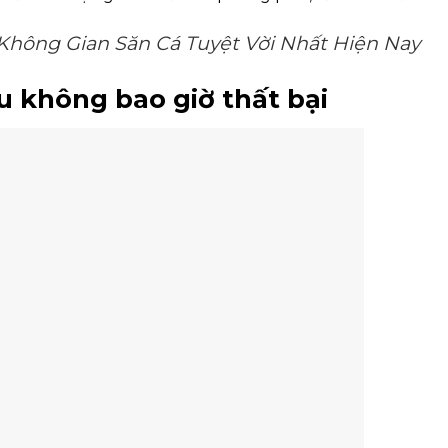
Không Gian Săn Cá Tuyệt Vời Nhất Hiện Nay
u không bao giờ thất bại