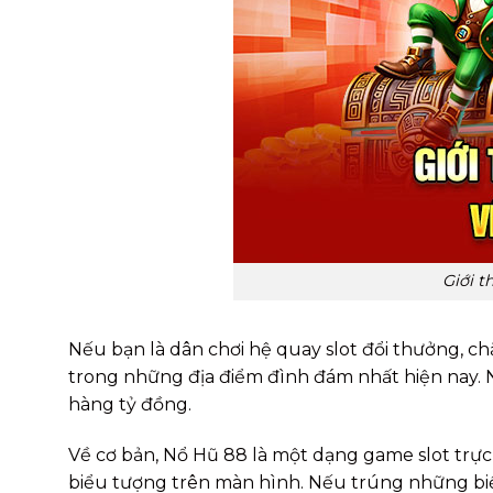
Giới t
Nếu bạn là dân chơi hệ quay slot đổi thưởng, ch
trong những địa điểm đình đám nhất hiện nay. N
hàng tỷ đồng.
Về cơ bản, Nổ Hũ 88 là một dạng game slot trực
biểu tượng trên màn hình. Nếu trúng những biể