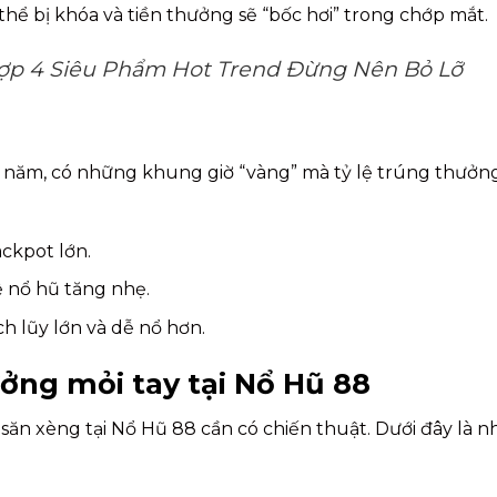
thể bị khóa và tiền thưởng sẽ “bốc hơi” trong chớp mắt.
ợp 4 Siêu Phẩm Hot Trend Đừng Nên Bỏ Lỡ
u năm, có những khung giờ “vàng” mà tỷ lệ trúng thưởng
ackpot lớn.
lệ nổ hũ tăng nhẹ.
ch lũy lớn và dễ nổ hơn.
ng mỏi tay tại Nổ Hũ 88
săn xèng tại Nổ Hũ 88 cần có chiến thuật. Dưới đây là n