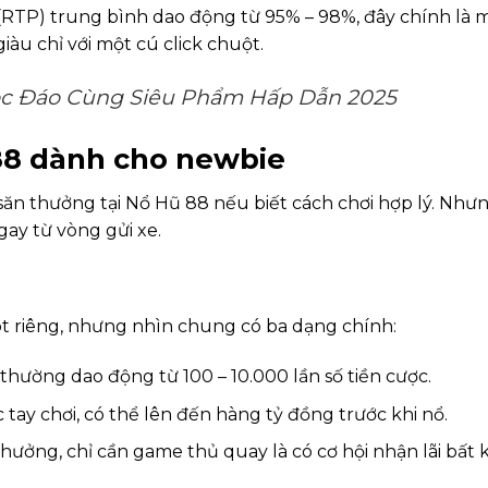
 (RTP) trung bình dao động từ 95% – 98%, đây chính là 
àu chỉ với một cú click chuột.
ộc Đáo Cùng Siêu Phẩm Hấp Dẫn 2025
 88 dành cho newbie
ội săn thưởng tại Nổ Hũ 88 nếu biết cách chơi hợp lý. Như
gay từ vòng gửi xe.
t riêng, nhưng nhìn chung có ba dạng chính:
thường dao động từ 100 – 10.000 lần số tiền cược.
c tay chơi, có thể lên đến hàng tỷ đồng trước khi nổ.
ởng, chỉ cần game thủ quay là có cơ hội nhận lãi bất k