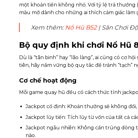
một khoản tiền không nhỏ. Với tỷ lệ trả thưởng
màu mỡ dành cho những ai thích cảm giác làm gi
Xem thêm:
Nổ Hũ B52
| Sân Chơi Đ
Bộ quy định khi chơi Nổ Hũ
Dù là “tân binh” hay “lão làng”, ai cũng có cơ h
tiên, hãy nắm vững bộ quy tắc để tránh “tạch” n
Cơ chế hoạt động
Mỗi game quay hũ đều có cách thức tính jackpo
Jackpot cố định: Khoản thưởng sẽ không đổi, 
Jackpot lũy tiến: Tích lũy từ vốn của tất cả cá
Jackpot ngẫu nhiên: Không cần trúng dòng thư
nào.