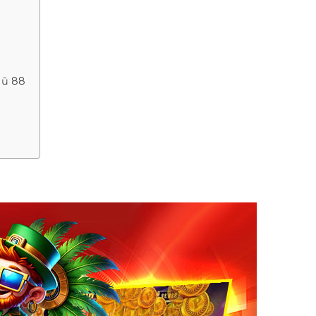
Hũ 88