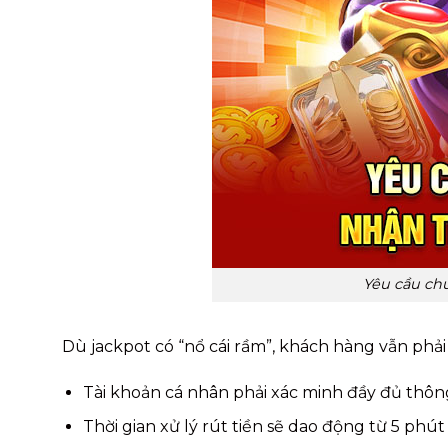
Yêu cầu ch
Dù jackpot có “nổ cái rầm”, khách hàng vẫn phải 
Tài khoản cá nhân phải xác minh đầy đủ thông 
Thời gian xử lý rút tiền sẽ dao động từ 5 phú