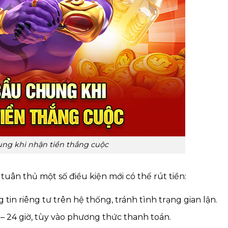
ung khi nhận tiền thắng cuộc
tuân thủ một số điều kiện mới có thể rút tiền:
tin riêng tư trên hệ thống, tránh tình trạng gian lận.
t – 24 giờ, tùy vào phương thức thanh toán.