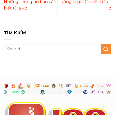
Những thông tin bạn cần
tuồng là gì? Chi tiết từ a –
biết từ a – z
z
TÌM KIẾM