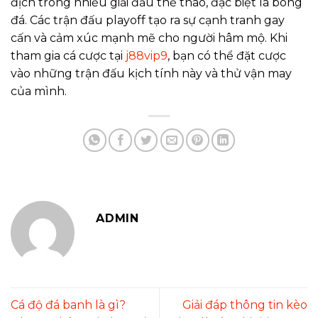
địch trong nhiều giải đấu thể thao, đặc biệt là bóng
đá. Các trận đấu playoff tạo ra sự cạnh tranh gay
cấn và cảm xúc mạnh mẽ cho người hâm mộ. Khi
tham gia cá cược tại
j88vip9
, bạn có thể đặt cược
vào những trận đấu kịch tính này và thử vận may
của mình.
ADMIN
Cá độ đá banh là gì?
Giải đáp thông tin kèo