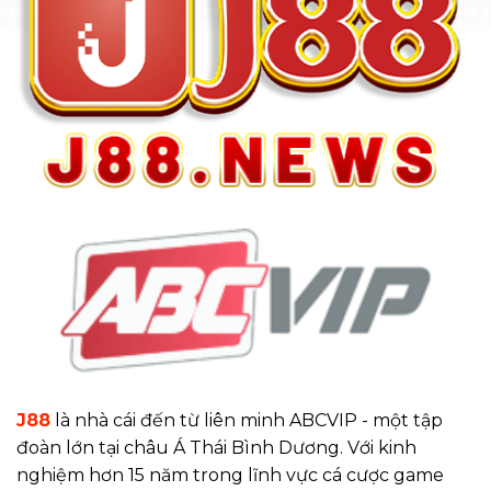
J88
là nhà cái đến từ liên minh ABCVIP - một tập
đoàn lớn tại châu Á Thái Bình Dương. Với kinh
nghiệm hơn 15 năm trong lĩnh vực cá cược game