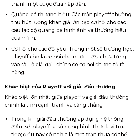
thành một cuộc đua hấp dẫn.
Quảng bá thương hiệu: Các trận playoff thường
thu hút lượng khán giả lớn, tạo cơ hội cho các
câu lạc bộ quảng bá hình ảnh và thương hiệu
của mình.
Cơ hội cho các đội yếu: Trong một số trường hợp,
playoff còn là cơ hội cho những đội chưa từng
vào sâu ở giải đấu chính có cơ hội chứng tỏ tài
năng.
Khác biệt của Playoff với giải đấu thường
Khác biệt lớn nhất giữa playoff và giải đấu thường
chính là tính cạnh tranh và căng thẳng.
Trong khi giải đấu thường áp dụng hệ thống
điểm số, playoff lại sử dụng hình thức loại trực
tiếp; điều này có nghĩa là một trận thua có thể