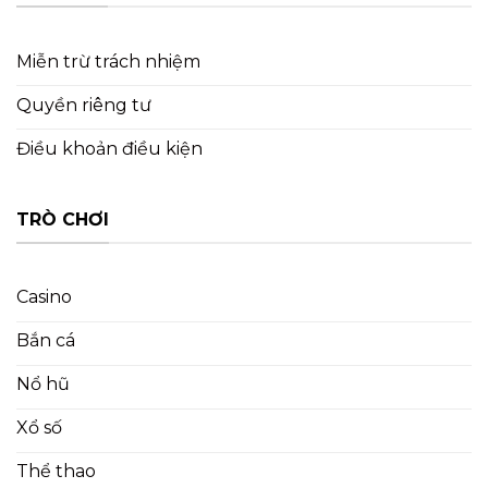
Miễn trừ trách nhiệm
Quyền riêng tư
Điều khoản điều kiện
TRÒ CHƠI
Casino
Bắn cá
Nổ hũ
Xổ số
Thể thao