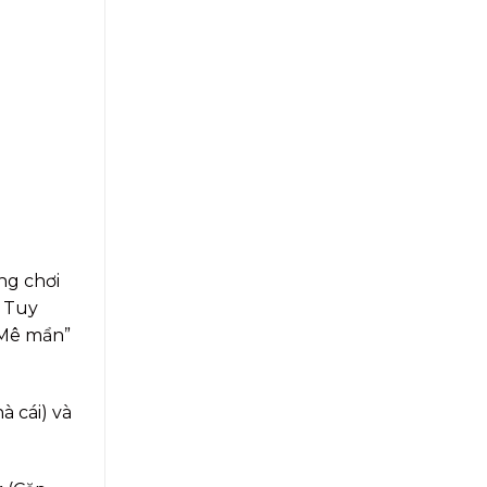
ng chơi
. Tuy
 “Mê mẩn”
à cái) và