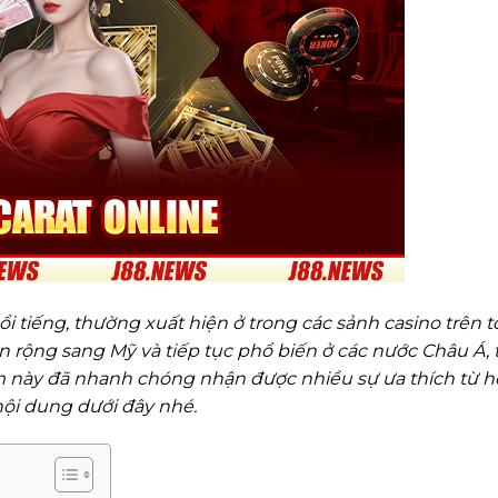
 tiếng, thường xuất hiện ở trong các sảnh casino trên t
an rộng sang Mỹ và tiếp tục phổ biến ở các nước Châu Á,
m này đã nhanh chóng nhận được nhiều sự ưa thích từ hộ
nội dung dưới đây nhé.