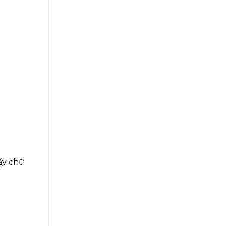
lấy chữ