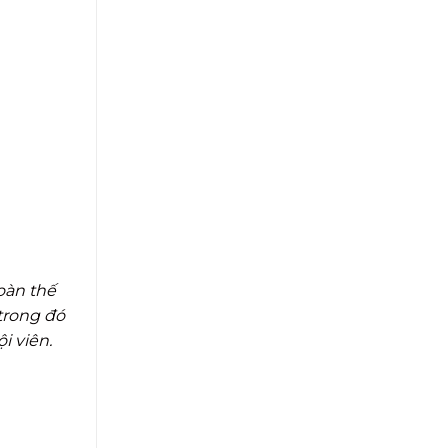
oàn thế
 trong đó
i viên.