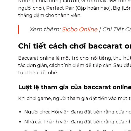
Nhưng chưa dừng lại ở đó, vì hiện nay J88 còn
người chơi), Perfect Pair (Cặp hoàn hảo), Big (Lớ
thắng đậm cho thành viên.
Xem thêm:
Sicbo Online
| Chi Tiết 
Chi tiết cách chơi baccarat
Baccarat online là một trò chơi nổi tiếng, thu h
tắc đơn giản, cách tính điểm dễ tiếp cận. Sau đâ
tục theo dõi nhé.
Luật lệ tham gia của baccarat onlin
Khi chơi game, người tham gia đặt tiền vào một 
Người chơi: Hội viên đang đặt tiền rằng cửa ng
Nhà cái: Thành viên đang đặt tiền rằng cửa nh