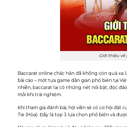
Giới thiệu về
Baccarat online chắc hẳn đã không còn quá xa lạ
bài cào – một tựa game dân gian phổ biến tại Vi
nhiên, baccarat lại có những nét nổi bật, độc đá
mỗi khi trải nghiệm.
Khi tham gia đánh bài, hội viên sẽ có cơ hội đặt 
Tie (Hòa). Đây là top 3 lựa chọn phổ biến và đượ