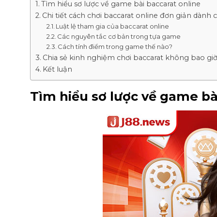
Tìm hiểu sơ lược về game bài baccarat online
Chi tiết cách chơi baccarat online đơn giản dành
Luật lệ tham gia của baccarat online
Các nguyên tắc cơ bản trong tựa game
Cách tính điểm trong game thế nào?
Chia sẻ kinh nghiệm chơi baccarat không bao giờ
Kết luận
Tìm hiểu sơ lược về game bà