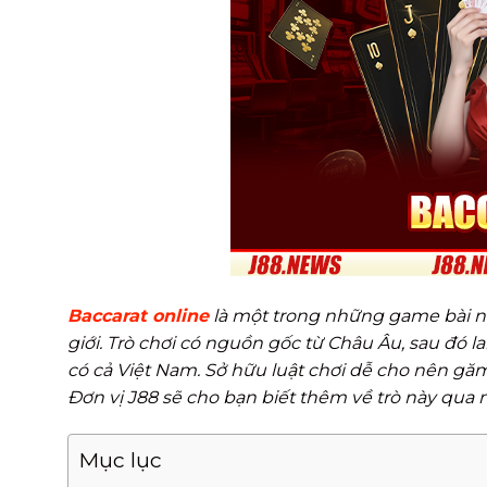
Baccarat online
là một trong những game bài nổi
giới. Trò chơi có nguồn gốc từ Châu Âu, sau đó l
có cả Việt Nam. Sở hữu luật chơi dễ cho nên gă
Đơn vị J88 sẽ cho bạn biết thêm về trò này qua 
Mục lục