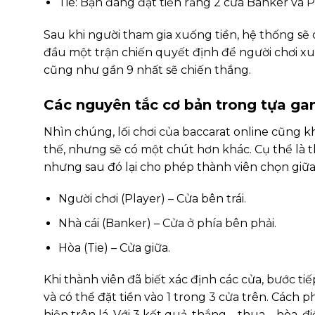
Tie: Bạn đang đặt tiền rằng 2 cửa Banker và 
Sau khi người tham gia xuống tiền, hệ thống sẽ c
đầu một trận chiến quyết định để người chơi xuốn
cũng như gần 9 nhất sẽ chiến thắng.
Các nguyên tắc cơ bản trong tựa g
Nhìn chúng, lối chơi của baccarat online cũng k
thế, nhưng sẽ có một chút hơn khác. Cụ thể là th
nhưng sau đó lại cho phép thành viên chọn giữa 
Người chơi (Player) – Cửa bên trái.
Nhà cái (Banker) – Cửa ở phía bên phải.
Hòa (Tie) – Cửa giữa.
Khi thành viên đã biết xác định các cửa, bước ti
và có thể đặt tiền vào 1 trong 3 cửa trên. Cách
hiện trên lá. Với 3 kết quả, thắng – thua – hòa, đ