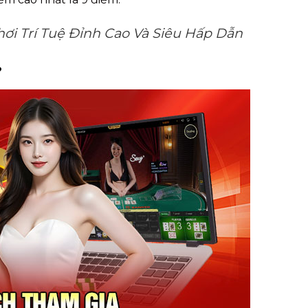
hơi Trí Tuệ Đỉnh Cao Và Siêu Hấp Dẫn
?