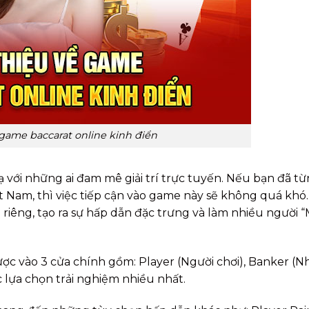
 game baccarat online kinh điển
 với những ai đam mê giải trí trực tuyến. Nếu bạn đã từ
ệt Nam, thì việc tiếp cận vào game này sẽ không quá khó
o riêng, tạo ra sự hấp dẫn đặc trưng và làm nhiều người
cược vào 3 cửa chính gồm: Player (Người chơi), Banker (Nh
c lựa chọn trải nghiệm nhiều nhất.