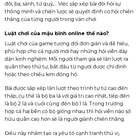
đôi, ba, sảnh, tứ quý,… Việc sắp xếp bài đòi hỏi sự
thông minh và chiến lược sẽ quyết định cơ hội chiến
thắng của từng người trong ván chơi.
Luật chơi của mậu binh online thế nào?
Luật chơi của game tương đối đơn giản và dễ hiểu,
phù hợp cho cả người mới hay những hội viên dày
dặn kinh nghiệm. Mỗi người tham gia sẽ lần lượt ra
quân theo thứ tự, bắt đầu từ người được chỉ định
hoặc theo chiều kim đồng hồ.
Bài được sắp xếp lần lượt theo trình tự từ cao đến
thấp, cụ thể là bộ ba lá với giá trị cao nhất, tiếp đến
là bộ 2 lá và cuối cùng đến bộ 1 lá. Trong trường
hợp cả hai bên có bộ giống nhau thì hội viên nào sở
hữu quân cao hơn sẽ là người giành chiến thắng.
Điều này nhằm tạo ra yếu tố cạnh tranh thú vị,