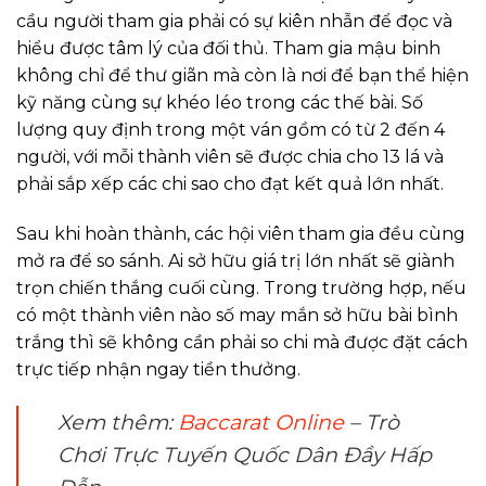
cầu người tham gia phải có sự kiên nhẫn để đọc và
hiểu được tâm lý của đối thủ. Tham gia mậu binh
không chỉ để thư giãn mà còn là nơi để bạn thể hiện
kỹ năng cùng sự khéo léo trong các thế bài. Số
lượng quy định trong một ván gồm có từ 2 đến 4
người, với mỗi thành viên sẽ được chia cho 13 lá và
phải sắp xếp các chi sao cho đạt kết quả lớn nhất.
Sau khi hoàn thành, các hội viên tham gia đều cùng
mở ra để so sánh. Ai sở hữu giá trị lớn nhất sẽ giành
trọn chiến thắng cuối cùng. Trong trường hợp, nếu
có một thành viên nào số may mắn sở hữu bài bình
trắng thì sẽ không cần phải so chi mà được đặt cách
trực tiếp nhận ngay tiền thưởng.
Xem thêm:
Baccarat Online
– Trò
Chơi Trực Tuyến Quốc Dân Đầy Hấp