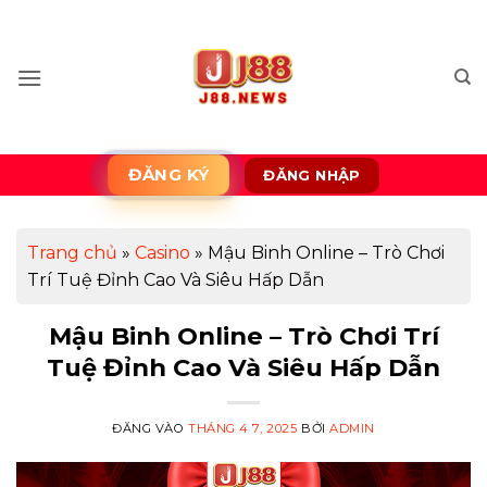
Bỏ
qua
nội
dung
ĐĂNG KÝ
ĐĂNG NHẬP
Trang chủ
»
Casino
»
Mậu Binh Online – Trò Chơi
Trí Tuệ Đỉnh Cao Và Siêu Hấp Dẫn
Mậu Binh Online – Trò Chơi Trí
Tuệ Đỉnh Cao Và Siêu Hấp Dẫn
ĐĂNG VÀO
THÁNG 4 7, 2025
BỞI
ADMIN