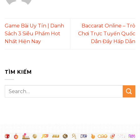
Game Bài Uy Tín | Danh
Baccarat Online – Trò
Sách 3 Siêu Phẩm Hot
Chơi Trực Tuyến Quốc
Nhất Hiện Nay
Dân Đầy Hấp Dẫn
TÌM KIẾM