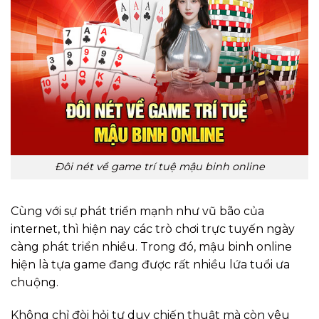
Đôi nét về game trí tuệ mậu binh online
Cùng với sự phát triển mạnh như vũ bão của
internet, thì hiện nay các trò chơi trực tuyến ngày
càng phát triển nhiều. Trong đó, mậu binh online
hiện là tựa game đang được rất nhiều lứa tuổi ưa
chuộng.
Không chỉ đòi hỏi tư duy chiến thuật mà còn yêu