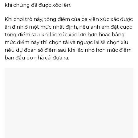
khi chúng đã được xốc lên.
Khi chơi trò này, tổng điểm của ba viên xúc xắc được
ấn định ở một mức nhất định, nếu anh em đặt cược
tổng điểm sau khi lắc xúc xắc lớn hơn hoặc bằng
mức điểm này thì chọn tài và ngược lại sẽ chọn xỉu
nếu dự đoán số điểm sau khi lắc nhỏ hơn mức điểm
ban đầu do nhà cái đưa ra.