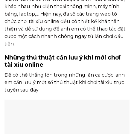
khác nhau như điện thoại thông minh, máy tính
bảng, laptop,… Hiện nay, đa số các trang web tổ
chức chơi tài xỉu online đều có thiết kế khá thân
thiện và dễ sử dụng để anh em có thể thao tác đặt
cược một cách nhanh chóng ngay từ lần chơi đầu
tiên.
Những thủ thuật cần lưu ý khi mới chơi
tài xỉu online
Để có thể thắng lớn trong những lần cá cược, anh
em cần lưu ý một số thủ thuật khi chơi tài xỉu trực
tuyến sau đây: