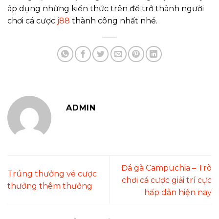
áp dụng những kiến thức trên để trở thành người
chơi cá cược
j88
thành công nhất nhé.
ADMIN
Đá gà Campuchia – Trò
Trúng thưởng vé cược
chơi cá cược giải trí cực
thưởng thêm thưởng
hấp dẫn hiện nay