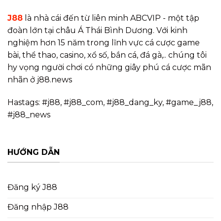
J88
là nhà cái đến từ liên minh ABCVIP - một tập
đoàn lớn tại châu Á Thái Bình Dương. Với kinh
nghiệm hơn 15 năm trong lĩnh vực cá cược game
bài, thể thao, casino, xổ số, bắn cá, đá gà,.. chúng tôi
hy vọng người chơi có những giây phú cá cược mãn
nhãn ở j88.news
Hastags: #j88, #j88_com, #j88_dang_ky, #game_j88,
#j88_news
HƯỚNG DẪN
Đăng ký J88
Đăng nhập J88