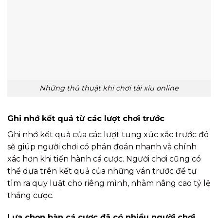
Những thủ thuật khi chơi tài xỉu online
Ghi nhớ kết quả từ các lượt chơi trước
Ghi nhớ kết quả của các lượt tung xúc xắc trước đó
sẽ giúp người chơi có phán đoán nhanh và chính
xác hơn khi tiến hành cá cược. Người chơi cũng có
thể dựa trên kết quả của những ván trước để tự
tìm ra quy luật cho riêng mình, nhằm nâng cao tỷ lệ
thắng cược.
Lựa chọn bàn cá cược đã có nhiều người chơi