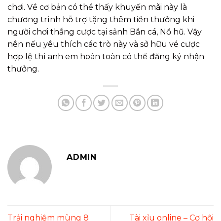
chơi. Về cơ bản có thể thấy khuyến mãi này là
chương trình hỗ trợ tặng thêm tiền thưởng khi
người chơi thắng cược tại sảnh Bắn cá, Nổ hũ. Vậy
nên nếu yêu thích các trò này và sở hữu vé cược
hợp lệ thì anh em hoàn toàn có thể đăng ký nhận
thưởng.
ADMIN
Trải nghiệm mùng 8
Tài xỉu online – Cơ hội