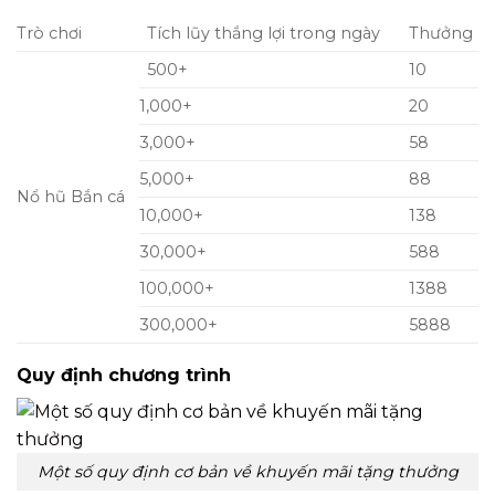
Trò chơi
Tích lũy thắng lợi trong ngày
Thưởng
500+
10
1,000+
20
3,000+
58
5,000+
88
Nổ hũ Bắn cá
10,000+
138
30,000+
588
100,000+
1388
300,000+
5888
Quy định chương trình
Một số quy định cơ bản về khuyến mãi tặng thưởng