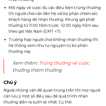
Mỗi ngày vé cược đủ các điều kiện trúng thưởng
thì người chơi cần liên hệ với bộ phận chăm sóc
khách hàng để nhận thưởng. Khung giờ phát
thưởng từ 11:00 hôm trước -12:00 ngày hôm sau
theo giờ Việt Nam (GMT +7).
Trường hợp người chơi không nhận thưởng thì
hệ thống xem như tự nguyện từ bỏ phần
thưởng này
Xem thêm:
Trúng thưởng vé cược
thưởng thêm thưởng
Chú ý
Ngoài những vấn đề quan trọng trên thì mọi người
cần lưu ý một số điều sau để quá trình nhận
thưởng diễn ra suôn sẻ nhất. Cụ thể: